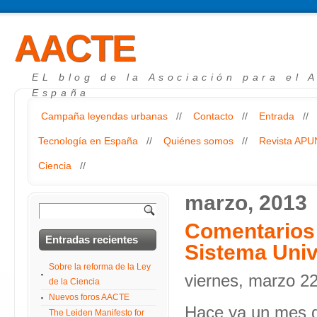
AACTE
EL blog de la Asociación para el 
España
Campaña leyendas urbanas
//
Contacto
//
Entrada
//
Tecnología en España
//
Quiénes somos
//
Revista AP
Ciencia
//
marzo, 2013
Comentarios 
Entradas recientes
Sistema Univ
Sobre la reforma de la Ley
viernes, marzo 2
de la Ciencia
Nuevos foros AACTE
Hace ya un mes q
The Leiden Manifesto for