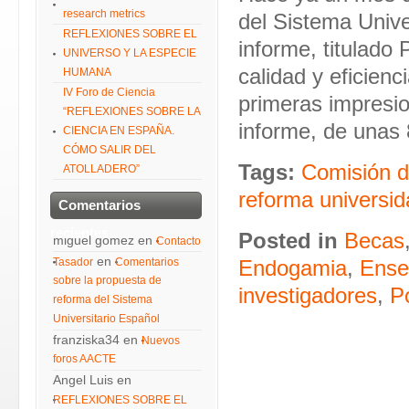
research metrics
del Sistema Unive
REFLEXIONES SOBRE EL
informe, titulado
UNIVERSO Y LA ESPECIE
calidad y eficien
HUMANA
IV Foro de Ciencia
primeras impresio
“REFLEXIONES SOBRE LA
informe, de unas
CIENCIA EN ESPAÑA.
CÓMO SALIR DEL
Tags:
Comisión d
ATOLLADERO”
reforma universid
Comentarios
recientes
Posted in
Becas
miguel gomez
en
Contacto
en
Tasador
Comentarios
Endogamia
,
Ense
sobre la propuesta de
investigadores
,
P
reforma del Sistema
Universitario Español
franziska34
en
Nuevos
foros AACTE
Angel Luis
en
REFLEXIONES SOBRE EL