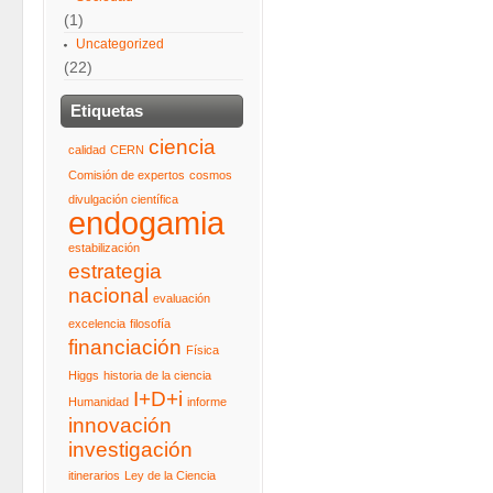
(1)
Uncategorized
(22)
Etiquetas
ciencia
calidad
CERN
Comisión de expertos
cosmos
divulgación científica
endogamia
estabilización
estrategia
nacional
evaluación
excelencia
filosofía
financiación
Física
Higgs
historia de la ciencia
I+D+i
Humanidad
informe
innovación
investigación
itinerarios
Ley de la Ciencia