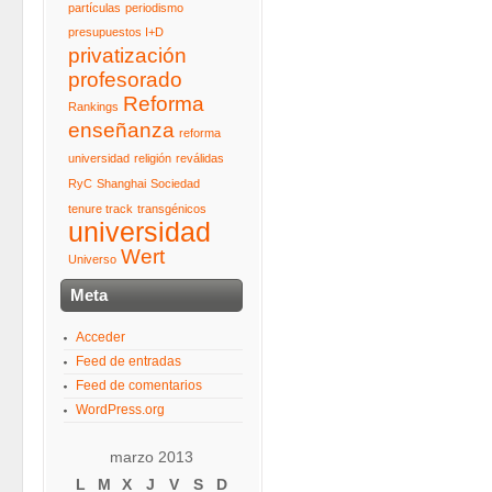
partículas
periodismo
presupuestos I+D
privatización
profesorado
Reforma
Rankings
enseñanza
reforma
universidad
religión
reválidas
RyC
Shanghai
Sociedad
tenure track
transgénicos
universidad
Wert
Universo
Meta
Acceder
Feed de entradas
Feed de comentarios
WordPress.org
marzo 2013
L
M
X
J
V
S
D