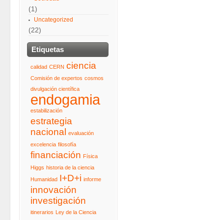
(1)
Uncategorized
(22)
Etiquetas
ciencia
calidad
CERN
Comisión de expertos
cosmos
divulgación científica
endogamia
estabilización
estrategia
nacional
evaluación
excelencia
filosofía
financiación
Física
Higgs
historia de la ciencia
I+D+i
Humanidad
informe
innovación
investigación
itinerarios
Ley de la Ciencia