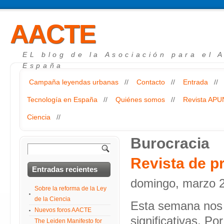
AACTE
EL blog de la Asociación para el 
España
Campaña leyendas urbanas
//
Contacto
//
Entrada
//
Tecnología en España
//
Quiénes somos
//
Revista AP
Ciencia
//
Burocracia
Revista de p
Entradas recientes
domingo, marzo 2
Sobre la reforma de la Ley
de la Ciencia
Esta semana nos 
Nuevos foros AACTE
significativas. Po
The Leiden Manifesto for