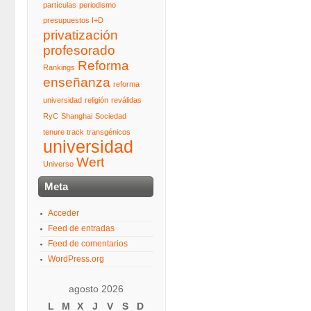
partículas
periodismo
presupuestos I+D
privatización
profesorado
Reforma
Rankings
enseñanza
reforma
universidad
religión
reválidas
RyC
Shanghai
Sociedad
tenure track
transgénicos
universidad
Wert
Universo
Meta
Acceder
Feed de entradas
Feed de comentarios
WordPress.org
agosto 2026
L
M
X
J
V
S
D