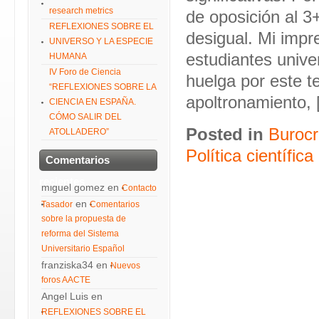
research metrics
de oposición al 3
REFLEXIONES SOBRE EL
desigual. Mi impr
UNIVERSO Y LA ESPECIE
estudiantes unive
HUMANA
IV Foro de Ciencia
huelga por este t
“REFLEXIONES SOBRE LA
apoltronamiento,
CIENCIA EN ESPAÑA.
CÓMO SALIR DEL
Posted in
Burocr
ATOLLADERO”
Política científica
Comentarios
recientes
miguel gomez
en
Contacto
en
Tasador
Comentarios
sobre la propuesta de
reforma del Sistema
Universitario Español
franziska34
en
Nuevos
foros AACTE
Angel Luis
en
REFLEXIONES SOBRE EL