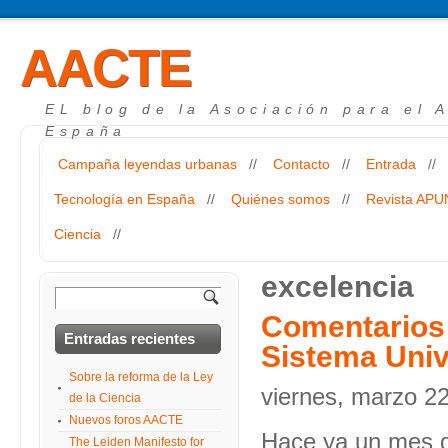
AACTE
EL blog de la Asociación para el 
España
Campaña leyendas urbanas
//
Contacto
//
Entrada
//
Tecnología en España
//
Quiénes somos
//
Revista AP
Ciencia
//
excelencia
Comentarios 
Entradas recientes
Sistema Univ
Sobre la reforma de la Ley
viernes, marzo 2
de la Ciencia
Nuevos foros AACTE
Hace ya un mes q
The Leiden Manifesto for