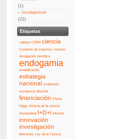
(1)
Uncategorized
(22)
Etiquetas
ciencia
calidad
CERN
Comisión de expertos
cosmos
divulgación científica
endogamia
estabilización
estrategia
nacional
evaluación
excelencia
filosofía
financiación
Física
Higgs
historia de la ciencia
I+D+i
Humanidad
informe
innovación
investigación
itinerarios
Ley de la Ciencia