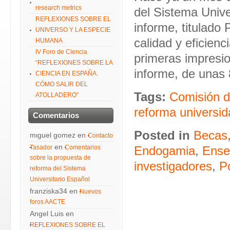
research metrics
del Sistema Unive
REFLEXIONES SOBRE EL
informe, titulado
UNIVERSO Y LA ESPECIE
calidad y eficien
HUMANA
IV Foro de Ciencia
primeras impresio
“REFLEXIONES SOBRE LA
informe, de unas
CIENCIA EN ESPAÑA.
CÓMO SALIR DEL
Tags:
Comisión d
ATOLLADERO”
reforma universid
Comentarios
recientes
Posted in
Becas
miguel gomez
en
Contacto
en
Tasador
Comentarios
Endogamia
,
Ense
sobre la propuesta de
investigadores
,
P
reforma del Sistema
Universitario Español
franziska34
en
Nuevos
foros AACTE
Angel Luis
en
REFLEXIONES SOBRE EL