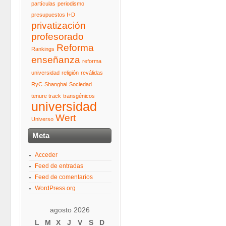
partículas
periodismo
presupuestos I+D
privatización
profesorado
Reforma
Rankings
enseñanza
reforma
universidad
religión
reválidas
RyC
Shanghai
Sociedad
tenure track
transgénicos
universidad
Wert
Universo
Meta
Acceder
Feed de entradas
Feed de comentarios
WordPress.org
agosto 2026
L
M
X
J
V
S
D