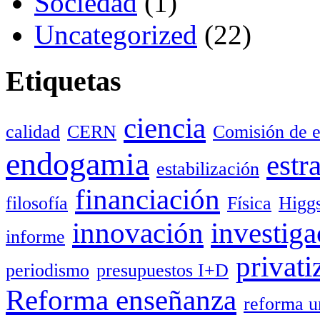
Sociedad
(1)
Uncategorized
(22)
Etiquetas
ciencia
calidad
CERN
Comisión de e
endogamia
estr
estabilización
financiación
filosofía
Física
Higg
innovación
investiga
informe
privati
periodismo
presupuestos I+D
Reforma enseñanza
reforma u