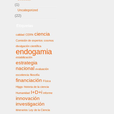
(1)
Uncategorized
(22)
Etiquetas
ciencia
calidad
CERN
Comisión de expertos
cosmos
divulgación científica
endogamia
estabilización
estrategia
nacional
evaluación
excelencia
filosofía
financiación
Física
Higgs
historia de la ciencia
I+D+i
Humanidad
informe
innovación
investigación
itinerarios
Ley de la Ciencia