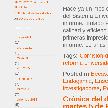
UNIVERSO Y LA ESPECIE
Hace ya un mes q
HUMANA
El ‘Boyhood’ de las estrellas.
del Sistema Unive
en
Leyendas Urbanas
informe, titulado
Archivos
calidad y eficien
primeras impresio
mayo 2021
(1)
informe, de unas
enero 2021
(1)
Tags:
Comisión d
mayo 2015
reforma universid
(1)
abril 2015
Posted in
Becas
(1)
marzo 2015
Endogamia
,
Ense
(7)
investigadores
,
P
febrero 2015
(2)
Crónica del 
diciembre 2014
martes 5 de 
(5)