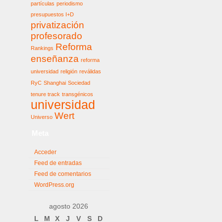
partículas
periodismo
presupuestos I+D
privatización
profesorado
Reforma
Rankings
enseñanza
reforma
universidad
religión
reválidas
RyC
Shanghai
Sociedad
tenure track
transgénicos
universidad
Wert
Universo
Meta
Acceder
Feed de entradas
Feed de comentarios
WordPress.org
agosto 2026
L
M
X
J
V
S
D