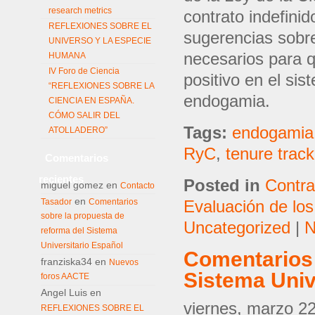
research metrics
contrato indefinid
REFLEXIONES SOBRE EL
sugerencias sobr
UNIVERSO Y LA ESPECIE
necesarios para q
HUMANA
IV Foro de Ciencia
positivo en el sis
“REFLEXIONES SOBRE LA
endogamia.
CIENCIA EN ESPAÑA.
CÓMO SALIR DEL
Tags:
endogamia
ATOLLADERO”
RyC
,
tenure track
Comentarios
recientes
Posted in
Contra
miguel gomez
en
Contacto
en
Tasador
Comentarios
Evaluación de los
sobre la propuesta de
Uncategorized
|
N
reforma del Sistema
Universitario Español
Comentarios 
franziska34
en
Nuevos
Sistema Univ
foros AACTE
Angel Luis
en
viernes, marzo 2
REFLEXIONES SOBRE EL