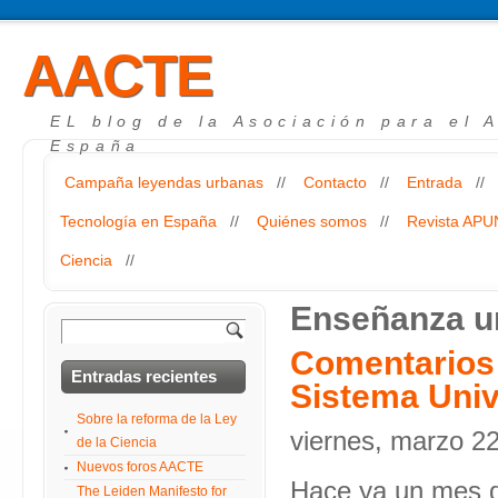
AACTE
EL blog de la Asociación para el 
España
Campaña leyendas urbanas
//
Contacto
//
Entrada
//
Tecnología en España
//
Quiénes somos
//
Revista AP
Ciencia
//
Enseñanza un
Comentarios 
Entradas recientes
Sistema Univ
Sobre la reforma de la Ley
viernes, marzo 2
de la Ciencia
Nuevos foros AACTE
Hace ya un mes q
The Leiden Manifesto for