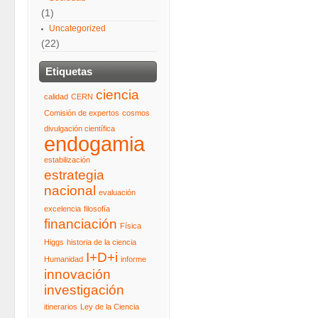
(1)
Uncategorized
(22)
Etiquetas
ciencia
calidad
CERN
Comisión de expertos
cosmos
divulgación científica
endogamia
estabilización
estrategia
nacional
evaluación
excelencia
filosofía
financiación
Física
Higgs
historia de la ciencia
I+D+i
Humanidad
informe
innovación
investigación
itinerarios
Ley de la Ciencia