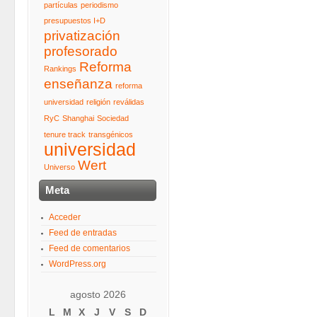
partículas
periodismo
presupuestos I+D
privatización
profesorado
Reforma
Rankings
enseñanza
reforma
universidad
religión
reválidas
RyC
Shanghai
Sociedad
tenure track
transgénicos
universidad
Wert
Universo
Meta
Acceder
Feed de entradas
Feed de comentarios
WordPress.org
agosto 2026
L
M
X
J
V
S
D