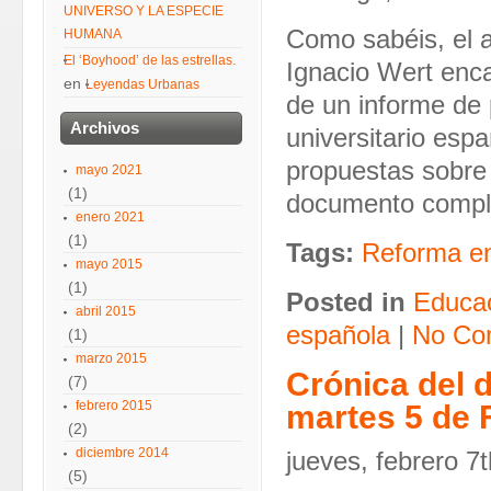
UNIVERSO Y LA ESPECIE
Como sabéis, el 
HUMANA
El ‘Boyhood’ de las estrellas.
Ignacio Wert enca
en
Leyendas Urbanas
de un informe de 
Archivos
universitario es
propuestas sobre 
mayo 2021
(1)
documento compl
enero 2021
(1)
Tags:
Reforma e
mayo 2015
(1)
Posted in
Educa
abril 2015
española
|
No Co
(1)
marzo 2015
Crónica del 
(7)
febrero 2015
martes 5 de 
(2)
diciembre 2014
jueves, febrero 7
(5)