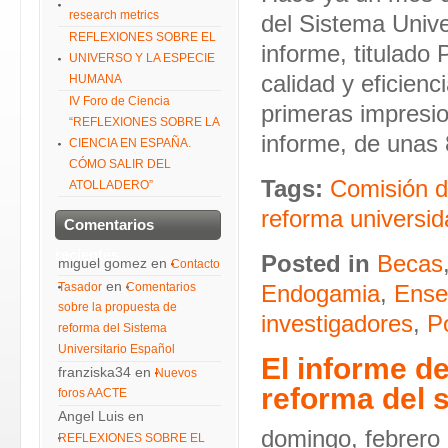
research metrics
del Sistema Unive
REFLEXIONES SOBRE EL
informe, titulado
UNIVERSO Y LA ESPECIE
calidad y eficien
HUMANA
IV Foro de Ciencia
primeras impresio
“REFLEXIONES SOBRE LA
informe, de unas
CIENCIA EN ESPAÑA.
CÓMO SALIR DEL
Tags:
Comisión d
ATOLLADERO”
reforma universid
Comentarios
recientes
Posted in
Becas
miguel gomez
en
Contacto
en
Tasador
Comentarios
Endogamia
,
Ense
sobre la propuesta de
investigadores
,
P
reforma del Sistema
Universitario Español
El informe de
franziska34
en
Nuevos
reforma del s
foros AACTE
Angel Luis
en
domingo, febrero
REFLEXIONES SOBRE EL