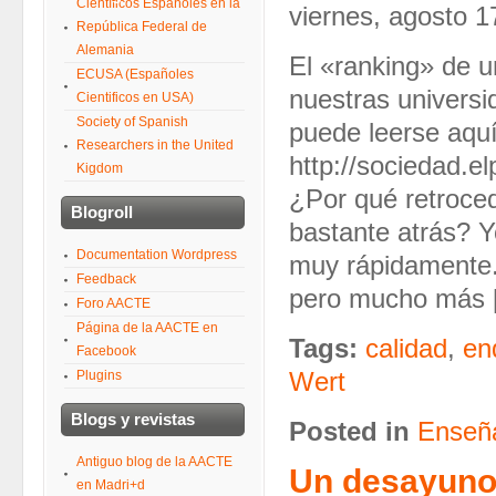
Científicos Españoles en la
viernes, agosto 1
República Federal de
Alemania
El «ranking» de u
ECUSA (Españoles
nuestras universi
Cientificos en USA)
Society of Spanish
puede leerse aquí
Researchers in the United
http://sociedad.
Kigdom
¿Por qué retroce
Blogroll
bastante atrás? 
Documentation Wordpress
muy rápidamente.
Feedback
pero mucho más 
Foro AACTE
Página de la AACTE en
Tags:
calidad
,
en
Facebook
Plugins
Wert
Blogs y revistas
Posted in
Enseña
Antiguo blog de la AACTE
Un desayuno 
en Madri+d