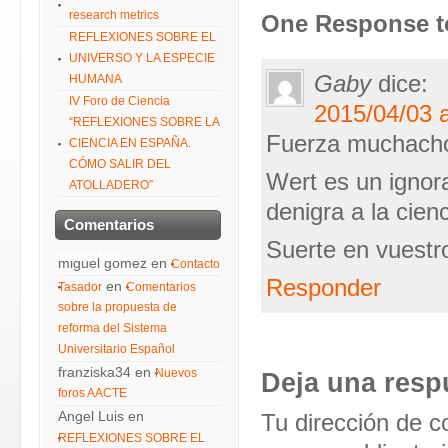
research metrics
One Response t
REFLEXIONES SOBRE EL
UNIVERSO Y LA ESPECIE
Gaby
dice:
HUMANA
IV Foro de Ciencia
2015/04/03 a
“REFLEXIONES SOBRE LA
Fuerza muchach
CIENCIA EN ESPAÑA.
CÓMO SALIR DEL
Wert es un ignora
ATOLLADERO”
denigra a la cienc
Comentarios
Suerte en vuestro
recientes
miguel gomez
en
Contacto
Responder
en
Tasador
Comentarios
sobre la propuesta de
reforma del Sistema
Universitario Español
franziska34
en
Nuevos
Deja una resp
foros AACTE
Angel Luis
en
Tu dirección de c
REFLEXIONES SOBRE EL