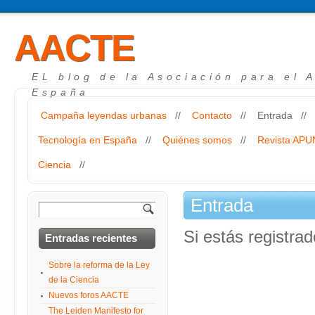
AACTE
EL blog de la Asociación para el 
España
Campaña leyendas urbanas
//
Contacto
//
Entrada
//
Tecnología en España
//
Quiénes somos
//
Revista AP
Ciencia
//
Entrada
Si estás registra
Entradas recientes
Sobre la reforma de la Ley
de la Ciencia
Nuevos foros AACTE
The Leiden Manifesto for