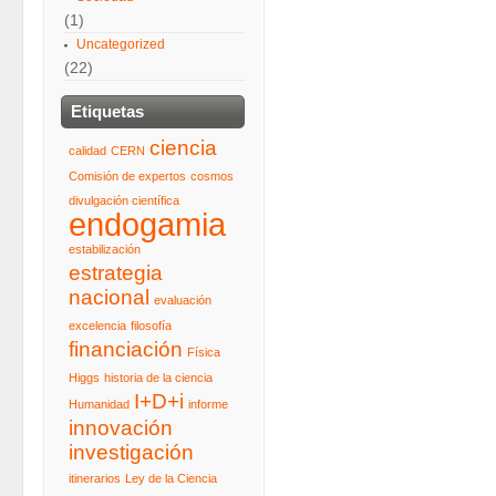
(1)
Uncategorized
(22)
Etiquetas
ciencia
calidad
CERN
Comisión de expertos
cosmos
divulgación científica
endogamia
estabilización
estrategia
nacional
evaluación
excelencia
filosofía
financiación
Física
Higgs
historia de la ciencia
I+D+i
Humanidad
informe
innovación
investigación
itinerarios
Ley de la Ciencia