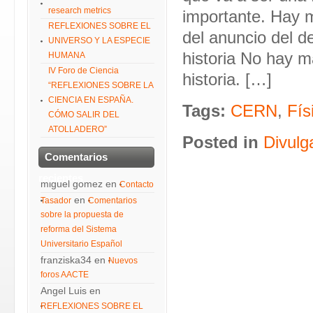
research metrics
importante. Hay m
REFLEXIONES SOBRE EL
del anuncio del d
UNIVERSO Y LA ESPECIE
historia No hay 
HUMANA
IV Foro de Ciencia
historia. […]
“REFLEXIONES SOBRE LA
CIENCIA EN ESPAÑA.
Tags:
CERN
,
Fís
CÓMO SALIR DEL
ATOLLADERO”
Posted in
Divulg
Comentarios
recientes
miguel gomez
en
Contacto
en
Tasador
Comentarios
sobre la propuesta de
reforma del Sistema
Universitario Español
franziska34
en
Nuevos
foros AACTE
Angel Luis
en
REFLEXIONES SOBRE EL