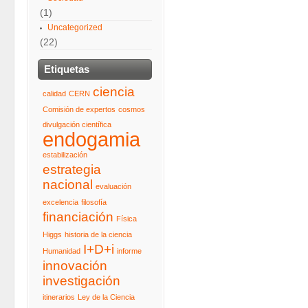
(1)
Uncategorized
(22)
Etiquetas
ciencia
calidad
CERN
Comisión de expertos
cosmos
divulgación científica
endogamia
estabilización
estrategia
nacional
evaluación
excelencia
filosofía
financiación
Física
Higgs
historia de la ciencia
I+D+i
Humanidad
informe
innovación
investigación
itinerarios
Ley de la Ciencia