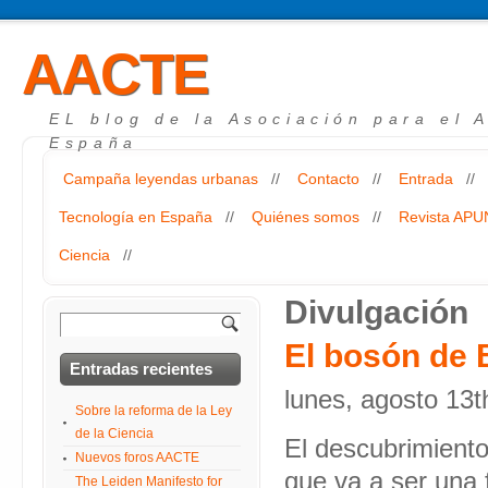
AACTE
EL blog de la Asociación para el 
España
Campaña leyendas urbanas
//
Contacto
//
Entrada
//
Tecnología en España
//
Quiénes somos
//
Revista AP
Ciencia
//
Divulgación
El bosón de 
Entradas recientes
lunes, agosto 13t
Sobre la reforma de la Ley
de la Ciencia
El descubrimiento
Nuevos foros AACTE
que va a ser una 
The Leiden Manifesto for