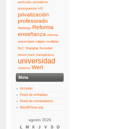
partículas
periodismo
presupuestos I+D
privatización
profesorado
Reforma
Rankings
enseñanza
reforma
universidad
religión
reválidas
RyC
Shanghai
Sociedad
tenure track
transgénicos
universidad
Wert
Universo
Meta
Acceder
Feed de entradas
Feed de comentarios
WordPress.org
agosto 2026
L
M
X
J
V
S
D