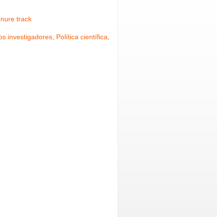
enure track
os investigadores
,
Política científica
,