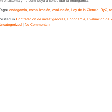
en el sistema y no contribuya a consolidar la endogamia.
Tags:
endogamia
,
estabilización
,
evaluación
,
Ley de la Ciencia
,
RyC
,
t
Posted in
Contratación de investigadores
,
Endogamia
,
Evaluación de l
Uncategorized
|
No Comments »