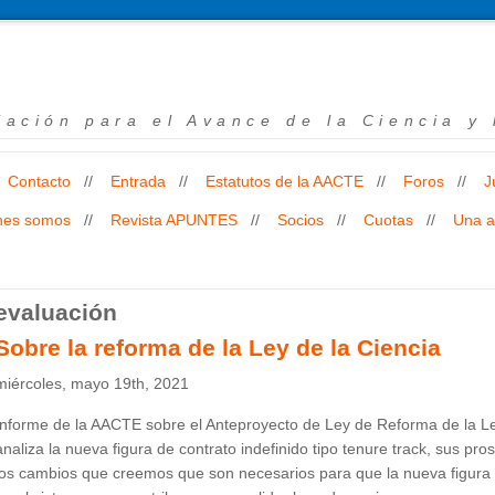
iación para el Avance de la Ciencia y
Contacto
//
Entrada
//
Estatutos de la AACTE
//
Foros
//
J
nes somos
//
Revista APUNTES
//
Socios
//
Cuotas
//
Una a
evaluación
Sobre la reforma de la Ley de la Ciencia
miércoles, mayo 19th, 2021
Informe de la AACTE sobre el Anteproyecto de Ley de Reforma de la Le
analiza la nueva figura de contrato indefinido tipo tenure track, sus pr
los cambios que creemos que son necesarios para que la nueva figura c