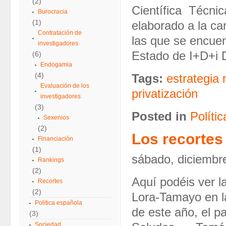
(2)
Científica Técni
Burocracia
(1)
elaborado a la car
Contratación de
las que se encuen
investigadores
Estado de I+D+i
(6)
Endogamia
(4)
Tags:
estrategia 
Evaluación de los
privatización
investigadores
(3)
Posted in
Polític
Sexenios
(2)
Los recortes
Financiación
(1)
sábado, diciembr
Rankings
(2)
Aquí podéis ver l
Recortes
(2)
Lora-Tamayo en la
Politica española
de este año, el 
(3)
Sociedad