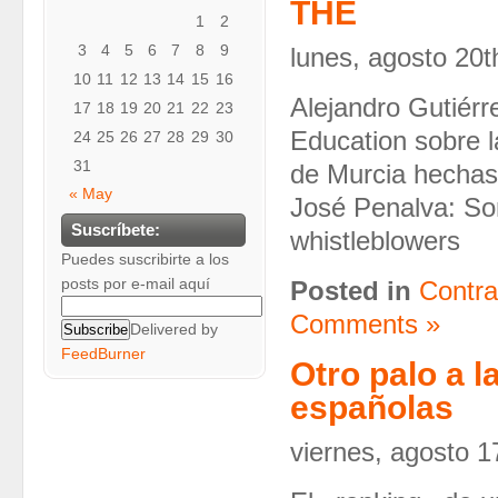
THE
1
2
3
4
5
6
7
8
9
lunes, agosto 20t
10
11
12
13
14
15
16
Alejandro Gutiérr
17
18
19
20
21
22
23
Education sobre l
24
25
26
27
28
29
30
31
de Murcia hechas 
« May
José Penalva: Som
Suscríbete:
whistleblowers
Puedes suscribirte a los
posts por e-mail aquí
Posted in
Contra
Comments »
Delivered by
FeedBurner
Otro palo a l
españolas
viernes, agosto 1