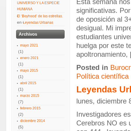
Esta semana nos 
UNIVERSO Y LA ESPECIE
significativas. Po
HUMANA
El ‘Boyhood’ de las estrellas.
de oposición al 3
en
Leyendas Urbanas
desigual. Mi impr
Archivos
estudiantes unive
huelga por este t
mayo 2021
(1)
apoltronamiento,
enero 2021
(1)
Posted in
Burocr
mayo 2015
Política científica
(1)
abril 2015
Leyendas Ur
(1)
marzo 2015
lunes, diciembre 
(7)
febrero 2015
Investigadores es
(2)
diciembre 2014
Cerebros NO es 
(5)