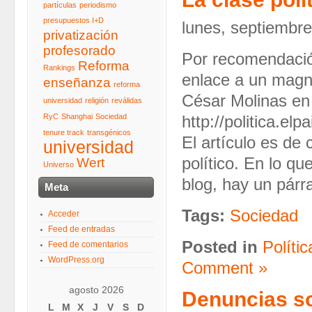
partículas
periodismo
presupuestos I+D
lunes, septiembre
privatización
profesorado
Por recomendació
Reforma
Rankings
enlace a un magníf
enseñanza
reforma
César Molinas en
universidad
religión
reválidas
RyC
Shanghai
Sociedad
http://politica.e
tenure track
transgénicos
El artículo es de
universidad
político. En lo qu
Wert
Universo
blog, hay un párr
Meta
Tags:
Sociedad
Acceder
Feed de entradas
Posted in
Polític
Feed de comentarios
WordPress.org
Comment »
agosto 2026
Denuncias so
L
M
X
J
V
S
D