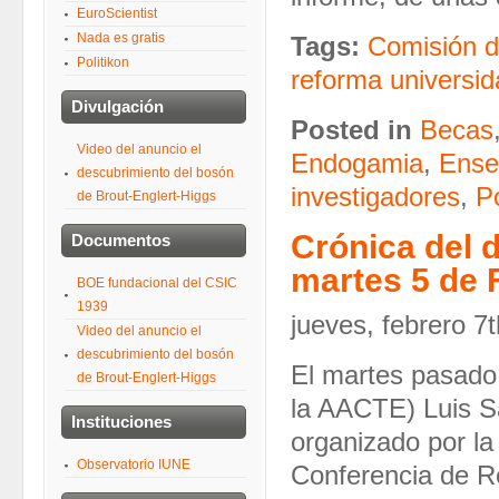
EuroScientist
Nada es gratis
Tags:
Comisión d
Politikon
reforma universid
Divulgación
Posted in
Becas
Video del anuncio el
Endogamia
,
Ense
descubrimiento del bosón
investigadores
,
P
de Brout-Englert-Higgs
Crónica del 
Documentos
martes 5 de 
BOE fundacional del CSIC
1939
jueves, febrero 7
Video del anuncio el
descubrimiento del bosón
El martes pasado 
de Brout-Englert-Higgs
la AACTE) Luis S
Instituciones
organizado por la
Observatorio IUNE
Conferencia de R