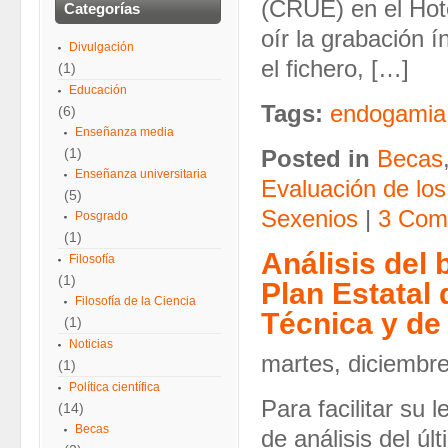
(CRUE) en el Hote
Categorías
oír la grabación 
Divulgación
el fichero, […]
(1)
Educación
Tags:
endogamia
(6)
Enseñanza media
(1)
Posted in
Becas
Enseñanza universitaria
Evaluación de los
(5)
Sexenios
|
3 Com
Posgrado
(1)
Análisis del
Filosofía
(1)
Plan Estatal 
Filosofía de la Ciencia
Técnica y de
(1)
Noticias
martes, diciembre
(1)
Política científica
Para facilitar su
(14)
Becas
de análisis del úl