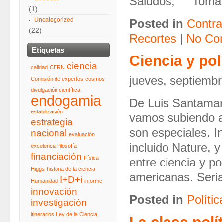
Saludos, Tomá
(1)
Uncategorized
Posted in
Contra
(22)
Recortes
|
No Co
Etiquetas
Ciencia y po
ciencia
calidad
CERN
jueves, septiembr
Comisión de expertos
cosmos
divulgación científica
endogamia
De Luis Santamarí
estabilización
vamos subiendo a
estrategia
son especiales. I
nacional
evaluación
incluido Nature, y
excelencia
filosofía
financiación
Física
entre ciencia y p
Higgs
historia de la ciencia
americanas. Seria
I+D+i
Humanidad
informe
innovación
Posted in
Polític
investigación
itinerarios
Ley de la Ciencia
La clase polí