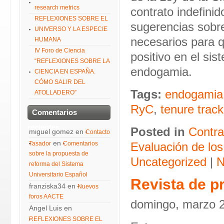
research metrics
contrato indefinid
REFLEXIONES SOBRE EL
sugerencias sobr
UNIVERSO Y LA ESPECIE
necesarios para q
HUMANA
IV Foro de Ciencia
positivo en el sis
“REFLEXIONES SOBRE LA
endogamia.
CIENCIA EN ESPAÑA.
CÓMO SALIR DEL
Tags:
endogamia
ATOLLADERO”
RyC
,
tenure track
Comentarios
recientes
Posted in
Contra
miguel gomez
en
Contacto
en
Tasador
Comentarios
Evaluación de los
sobre la propuesta de
Uncategorized
|
N
reforma del Sistema
Universitario Español
Revista de p
franziska34
en
Nuevos
foros AACTE
domingo, marzo 2
Angel Luis
en
REFLEXIONES SOBRE EL