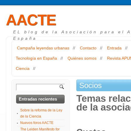
AACTE
EL blog de la Asociación para el 
España
Campaña leyendas urbanas
//
Contacto
//
Entrada
//
Tecnología en España
//
Quiénes somos
//
Revista AP
Ciencia
//
Socios
Temas relac
Entradas recientes
de la asocia
Sobre la reforma de la Ley
de la Ciencia
Nuevos foros AACTE
The Leiden Manifesto for