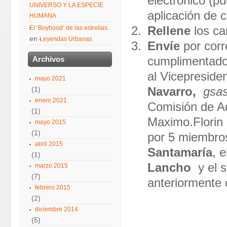
electrónico (p
UNIVERSO Y LA ESPECIE
aplicación de c
HUMANA
El ‘Boyhood’ de las estrellas.
Rellene
los ca
en
Leyendas Urbanas
Envíe
por corr
Archivos
cumplimentad
al Vicepreside
mayo 2021
(1)
Navarro,
gsas
enero 2021
Comisión de A
(1)
Maximo.Florin 
mayo 2015
(1)
por 5 miembro
abril 2015
Santamaría
, 
(1)
Lancho
y el 
marzo 2015
(7)
anteriormente 
febrero 2015
(2)
diciembre 2014
(5)