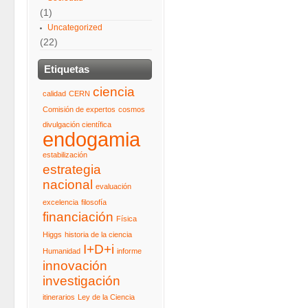
(1)
Uncategorized
(22)
Etiquetas
ciencia
calidad
CERN
Comisión de expertos
cosmos
divulgación científica
endogamia
estabilización
estrategia
nacional
evaluación
excelencia
filosofía
financiación
Física
Higgs
historia de la ciencia
I+D+i
Humanidad
informe
innovación
investigación
itinerarios
Ley de la Ciencia