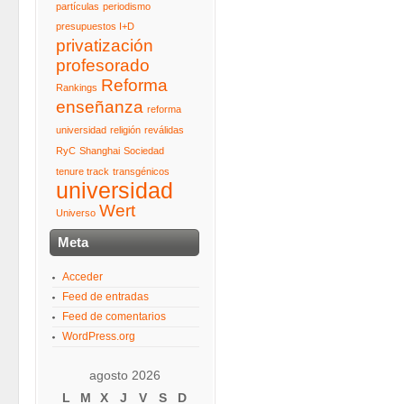
partículas
periodismo
presupuestos I+D
privatización
profesorado
Reforma
Rankings
enseñanza
reforma
universidad
religión
reválidas
RyC
Shanghai
Sociedad
tenure track
transgénicos
universidad
Wert
Universo
Meta
Acceder
Feed de entradas
Feed de comentarios
WordPress.org
agosto 2026
L
M
X
J
V
S
D