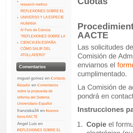
Cuotas
research metrics
REFLEXIONES SOBRE EL
UNIVERSO Y LA ESPECIE
HUMANA
Procedimiento
IV Foro de Ciencia
AACTE
“REFLEXIONES SOBRE LA
CIENCIA EN ESPAÑA.
Las solicitudes de
CÓMO SALIR DEL
Comisión de Admis
ATOLLADERO”
enviarnos el
formu
Comentarios
cumplimentado.
recientes
miguel gomez
en
Contacto
en
Tasador
Comentarios
La Comisión de ad
sobre la propuesta de
pondrá en contact
reforma del Sistema
Universitario Español
Instrucciones p
franziska34
en
Nuevos
foros AACTE
Copie
el formu
Angel Luis
en
REFLEXIONES SOBRE EL