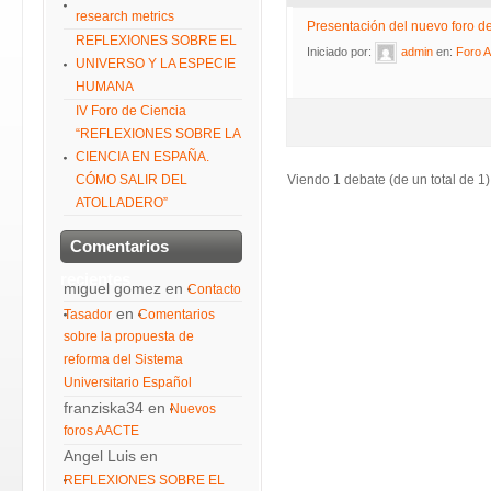
research metrics
Presentación del nuevo foro d
REFLEXIONES SOBRE EL
Iniciado por:
admin
en:
Foro 
UNIVERSO Y LA ESPECIE
HUMANA
IV Foro de Ciencia
“REFLEXIONES SOBRE LA
CIENCIA EN ESPAÑA.
CÓMO SALIR DEL
Viendo 1 debate (de un total de 1)
ATOLLADERO”
Comentarios
recientes
miguel gomez
en
Contacto
en
Tasador
Comentarios
sobre la propuesta de
reforma del Sistema
Universitario Español
franziska34
en
Nuevos
foros AACTE
Angel Luis
en
REFLEXIONES SOBRE EL