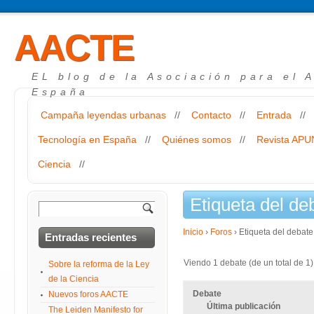
AACTE
EL blog de la Asociación para el 
España
Campaña leyendas urbanas
//
Contacto
//
Entrada
//
Tecnología en España
//
Quiénes somos
//
Revista AP
Ciencia
//
Etiqueta del de
Inicio
›
Foros
›
Etiqueta del debat
Entradas recientes
Viendo 1 debate (de un total de 1)
Sobre la reforma de la Ley
de la Ciencia
Debate
Nuevos foros AACTE
Última publicación
The Leiden Manifesto for