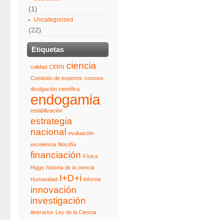
(1)
Uncategorized
(22)
Etiquetas
ciencia
calidad
CERN
Comisión de expertos
cosmos
divulgación científica
endogamia
estabilización
estrategia
nacional
evaluación
excelencia
filosofía
financiación
Física
Higgs
historia de la ciencia
I+D+i
Humanidad
informe
innovación
investigación
itinerarios
Ley de la Ciencia