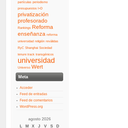
partículas
periodismo
presupuestos I+D
privatización
profesorado
Reforma
Rankings
enseñanza
reforma
universidad
religión
reválidas
RyC
Shanghai
Sociedad
tenure track
transgénicos
universidad
Wert
Universo
Meta
Acceder
Feed de entradas
Feed de comentarios
WordPress.org
agosto 2026
L
M
X
J
V
S
D