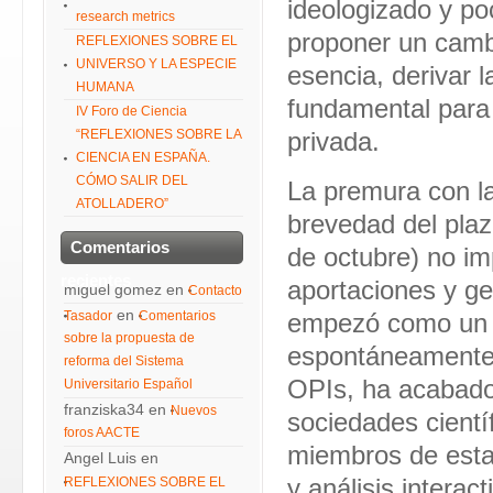
ideologizado y po
research metrics
proponer un cambi
REFLEXIONES SOBRE EL
UNIVERSO Y LA ESPECIE
esencia, derivar l
HUMANA
fundamental para 
IV Foro de Ciencia
“REFLEXIONES SOBRE LA
privada.
CIENCIA EN ESPAÑA.
CÓMO SALIR DEL
La premura con l
ATOLLADERO”
brevedad del plaz
Comentarios
de octubre) no i
recientes
aportaciones y ge
miguel gomez
en
Contacto
en
Tasador
Comentarios
empezó como un p
sobre la propuesta de
espontáneamente 
reforma del Sistema
OPIs, ha acabado
Universitario Español
franziska34
en
Nuevos
sociedades cientí
foros AACTE
miembros de estas
Angel Luis
en
REFLEXIONES SOBRE EL
y análisis interac