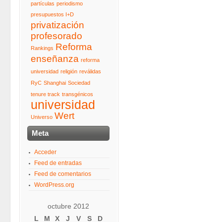
partículas
periodismo
presupuestos I+D
privatización
profesorado
Reforma
Rankings
enseñanza
reforma
universidad
religión
reválidas
RyC
Shanghai
Sociedad
tenure track
transgénicos
universidad
Wert
Universo
Meta
Acceder
Feed de entradas
Feed de comentarios
WordPress.org
octubre 2012
L
M
X
J
V
S
D