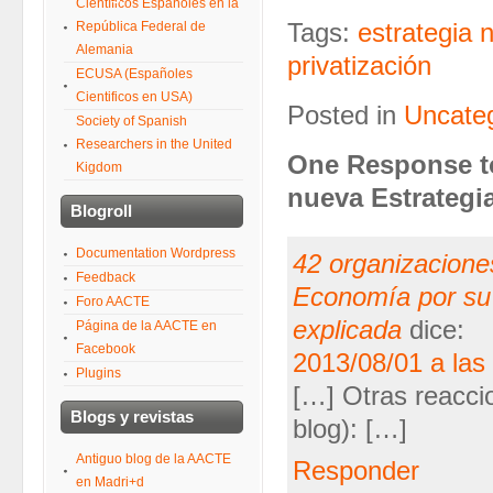
Científicos Españoles en la
República Federal de
Tags:
estrategia 
Alemania
privatización
ECUSA (Españoles
Cientificos en USA)
Posted in
Uncate
Society of Spanish
Researchers in the United
One Response to
Kigdom
nueva Estrategia
Blogroll
Documentation Wordpress
42 organizaciones
Feedback
Economía por su 
Foro AACTE
explicada
dice:
Página de la AACTE en
Facebook
2013/08/01 a las
Plugins
[…] Otras reacci
Blogs y revistas
blog): […]
Antiguo blog de la AACTE
Responder
en Madri+d