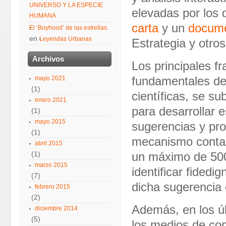
UNIVERSO Y LA ESPECIE
elevadas por los 
HUMANA
carta
y un
docum
El ‘Boyhood’ de las estrellas.
en
Leyendas Urbanas
Estrategia y otros
Archivos
Los principales f
mayo 2021
fundamentales de
(1)
científicas, se s
enero 2021
para desarrollar e
(1)
mayo 2015
sugerencias y pro
(1)
mecanismo contab
abril 2015
(1)
un máximo de 5000
marzo 2015
identificar fidedi
(7)
dicha sugerencia 
febrero 2015
(2)
Además, en los úl
diciembre 2014
(5)
los medios de com