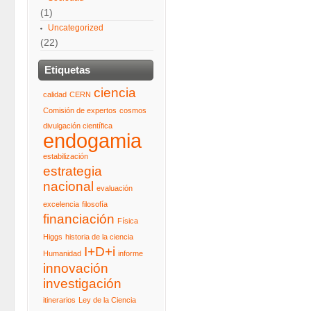
(1)
Uncategorized
(22)
Etiquetas
ciencia
calidad
CERN
Comisión de expertos
cosmos
divulgación científica
endogamia
estabilización
estrategia
nacional
evaluación
excelencia
filosofía
financiación
Física
Higgs
historia de la ciencia
I+D+i
Humanidad
informe
innovación
investigación
itinerarios
Ley de la Ciencia