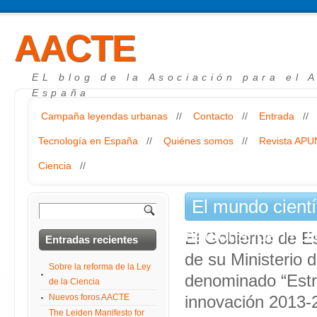
AACTE
EL blog de la Asociación para el 
España
Campaña leyendas urbanas
//
Contacto
//
Entrada
//
Tecnología en España
//
Quiénes somos
//
Revista AP
Ciencia
//
El mundo cientí
nacional de I+D
El Gobierno de Es
Entradas recientes
de su Ministerio
Sobre la reforma de la Ley
denominado “Estra
de la Ciencia
Nuevos foros AACTE
innovación 2013-2
The Leiden Manifesto for