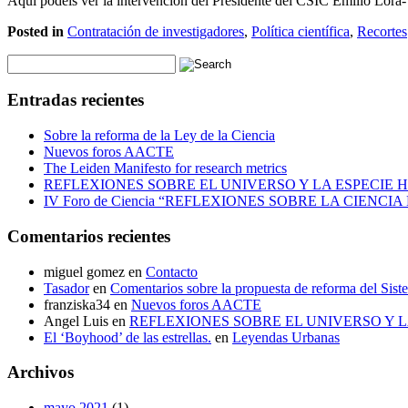
Aquí podéis ver la intervención del Presidente del CSIC Emilio Lora
Posted in
Contratación de investigadores
,
Política científica
,
Recortes
Entradas recientes
Sobre la reforma de la Ley de la Ciencia
Nuevos foros AACTE
The Leiden Manifesto for research metrics
REFLEXIONES SOBRE EL UNIVERSO Y LA ESPECIE
IV Foro de Ciencia “REFLEXIONES SOBRE LA CIEN
Comentarios recientes
miguel gomez
en
Contacto
Tasador
en
Comentarios sobre la propuesta de reforma del Sist
franziska34
en
Nuevos foros AACTE
Angel Luis
en
REFLEXIONES SOBRE EL UNIVERSO Y 
El ‘Boyhood’ de las estrellas.
en
Leyendas Urbanas
Archivos
mayo 2021
(1)