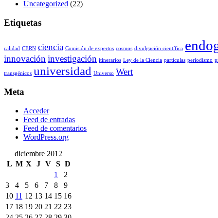
Uncategorized
(22)
Etiquetas
endo
ciencia
calidad
CERN
Comisión de expertos
cosmos
divulgación científica
innovación
investigación
itinerarios
Ley de la Ciencia
partículas
periodismo
p
universidad
Wert
transgénicos
Universo
Meta
Acceder
Feed de entradas
Feed de comentarios
WordPress.org
diciembre 2012
L
M
X
J
V
S
D
1
2
3
4
5
6
7
8
9
10
11
12
13
14
15
16
17
18
19
20
21
22
23
24
25
26
27
28
29
30