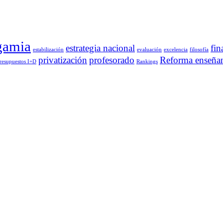
gamia
estrategia nacional
fin
estabilización
evaluación
excelencia
filosofía
privatización
profesorado
Reforma enseña
resupuestos I+D
Rankings