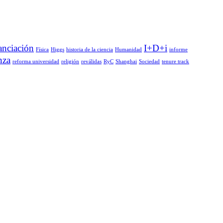
anciación
I+D+i
Física
Higgs
historia de la ciencia
Humanidad
informe
nza
reforma universidad
religión
reválidas
RyC
Shanghai
Sociedad
tenure track