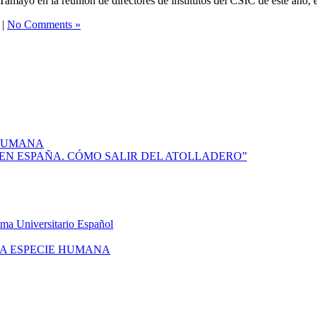
-Tamayo en la reunión de directores de institutos del CSIC de este a
|
No Comments »
 HUMANA
CIA EN ESPAÑA. CÓMO SALIR DEL ATOLLADERO”
ema Universitario Español
LA ESPECIE HUMANA