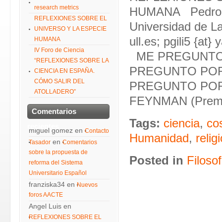
research metrics
HUMANA Pedro Gi
REFLEXIONES SOBRE EL
Universidad de La 
UNIVERSO Y LA ESPECIE
ull.es; pgili5 {at}
HUMANA
IV Foro de Ciencia
ME PREGUNTO
“REFLEXIONES SOBRE LA
PREGUNTO POR
CIENCIA EN ESPAÑA.
CÓMO SALIR DEL
PREGUNTO POR
ATOLLADERO”
FEYNMAN (Premi
Comentarios
Tags:
ciencia
,
co
recientes
miguel gomez
en
Contacto
Humanidad
,
relig
en
Tasador
Comentarios
sobre la propuesta de
Posted in
Filosof
reforma del Sistema
Universitario Español
franziska34
en
Nuevos
foros AACTE
Angel Luis
en
REFLEXIONES SOBRE EL