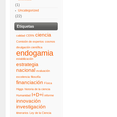
(1)
Uncategorized
(22)
Etiquetas
ciencia
calidad
CERN
Comisión de expertos
cosmos
divulgación científica
endogamia
estabilización
estrategia
nacional
evaluación
excelencia
filosofía
financiación
Física
Higgs
historia de la ciencia
I+D+i
Humanidad
informe
innovación
investigación
itinerarios
Ley de la Ciencia