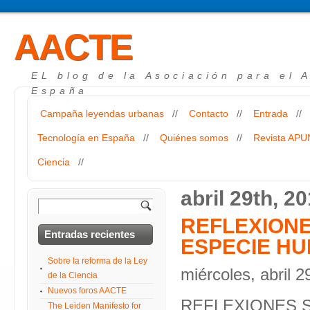
AACTE
EL blog de la Asociación para el 
España
Campaña leyendas urbanas
//
Contacto
//
Entrada
//
Tecnología en España
//
Quiénes somos
//
Revista AP
Ciencia
//
abril 29th, 2
REFLEXIONE
Entradas recientes
ESPECIE H
Sobre la reforma de la Ley
miércoles, abril 2
de la Ciencia
Nuevos foros AACTE
REFLEXIONES S
The Leiden Manifesto for