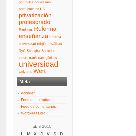
partículas
periodismo
presupuestos I+D
privatización
profesorado
Reforma
Rankings
enseñanza
reforma
universidad
religión
reválidas
RyC
Shanghai
Sociedad
tenure track
transgénicos
universidad
Wert
Universo
Meta
Acceder
Feed de entradas
Feed de comentarios
WordPress.org
abril 2015
L
M
X
J
V
S
D