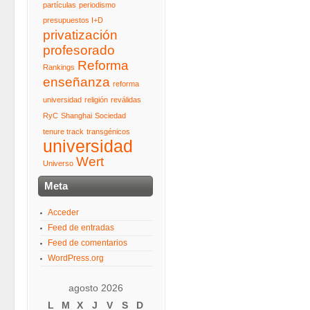
partículas
periodismo
presupuestos I+D
privatización
profesorado
Reforma
Rankings
enseñanza
reforma
universidad
religión
reválidas
RyC
Shanghai
Sociedad
tenure track
transgénicos
universidad
Wert
Universo
Meta
Acceder
Feed de entradas
Feed de comentarios
WordPress.org
agosto 2026
L
M
X
J
V
S
D