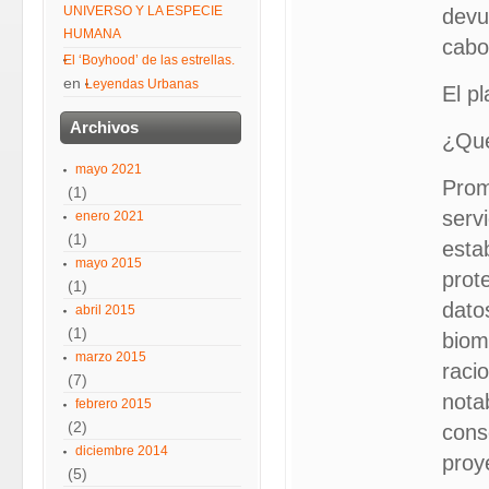
UNIVERSO Y LA ESPECIE
devu
HUMANA
cabo
El ‘Boyhood’ de las estrellas.
en
Leyendas Urbanas
El p
Archivos
¿Qué
mayo 2021
Prom
(1)
serv
enero 2021
(1)
esta
mayo 2015
prote
(1)
datos
abril 2015
(1)
biom
marzo 2015
raci
(7)
nota
febrero 2015
(2)
cons
diciembre 2014
proy
(5)