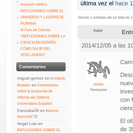
última vez el
hace 1
research metrics
REFLEXIONES SOBRE EL
UNIVERSO Y LA ESPECIE
Viendo 1 entrada (de un total de 1
HUMANA
IV Foro de Ciencia
Autor
Ent
“REFLEXIONES SOBRE LA
CIENCIA EN ESPAÑA.
2014/12/05 a las 1
CÓMO SALIR DEL
ATOLLADERO”
Camp
Comentarios
Desd
recientes
miguel gomez
en
Contacto
nuev
tomas
en
Tasador
Comentarios
Participante
inve
sobre la propuesta de
reforma del Sistema
con 
Universitario Español
cien
franziska34
en
Nuevos
foros AACTE
El o
Angel Luis
en
de 3
REFLEXIONES SOBRE EL