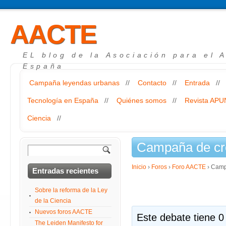
AACTE
EL blog de la Asociación para el 
España
Campaña leyendas urbanas
//
Contacto
//
Entrada
//
Tecnología en España
//
Quiénes somos
//
Revista AP
Ciencia
//
Campaña de cro
Inicio
›
Foros
›
Foro AACTE
›
Campa
Entradas recientes
Sobre la reforma de la Ley
de la Ciencia
Nuevos foros AACTE
Este debate tiene 0
The Leiden Manifesto for