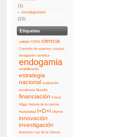
(1)
Uncategorized
(22)
Etiquetas
ciencia
calidad
CERN
Comisión de expertos
cosmos
divulgación científica
endogamia
estabilización
estrategia
nacional
evaluación
excelencia
filosofía
financiación
Física
Higgs
historia de la ciencia
I+D+i
Humanidad
informe
innovación
investigación
itinerarios
Ley de la Ciencia