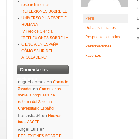
research metrics
Ú
REFLEXIONES SOBRE EL
UNIVERSO Y LA ESPECIE
Perfil
D
HUMANA
Debates iniciados
R
IV Foro de Ciencia
Respuestas creadas
“REFLEXIONES SOBRE LA
P
CIENCIA EN ESPAÑA.
Participaciones
CÓMO SALIR DEL
Favoritos
ATOLLADERO”
Comentarios
recientes
miguel gomez
en
Contacto
en
Tasador
Comentarios
sobre la propuesta de
reforma del Sistema
Universitario Español
franziska34
en
Nuevos
foros AACTE
Angel Luis
en
REFLEXIONES SOBRE EL