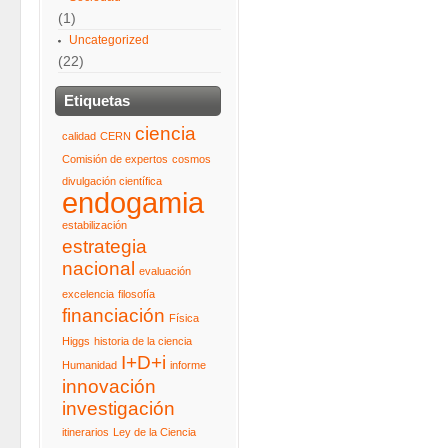
(1)
Uncategorized
(22)
Etiquetas
ciencia
calidad
CERN
Comisión de expertos
cosmos
divulgación científica
endogamia
estabilización
estrategia
nacional
evaluación
excelencia
filosofía
financiación
Física
Higgs
historia de la ciencia
I+D+i
Humanidad
informe
innovación
investigación
itinerarios
Ley de la Ciencia