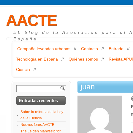
AACTE
EL blog de la Asociación para el 
España
Campaña leyendas urbanas
//
Contacto
//
Entrada
//
Tecnología en España
//
Quiénes somos
//
Revista AP
Ciencia
//
juan
Entradas recientes
P
Sobre la reforma de la Ley
R
de la Ciencia
Nuevos foros AACTE
The Leiden Manifesto for