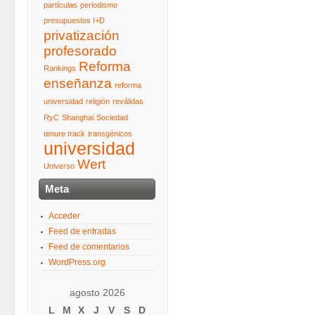
partículas
periodismo
presupuestos I+D
privatización
profesorado
Reforma
Rankings
enseñanza
reforma
universidad
religión
reválidas
RyC
Shanghai
Sociedad
tenure track
transgénicos
universidad
Wert
Universo
Meta
Acceder
Feed de entradas
Feed de comentarios
WordPress.org
agosto 2026
L
M
X
J
V
S
D