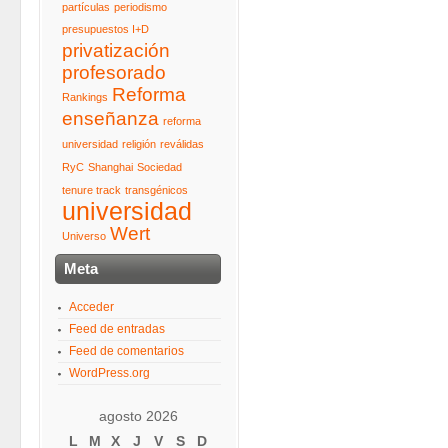
partículas
periodismo
presupuestos I+D
privatización
profesorado
Reforma
Rankings
enseñanza
reforma
universidad
religión
reválidas
RyC
Shanghai
Sociedad
tenure track
transgénicos
universidad
Wert
Universo
Meta
Acceder
Feed de entradas
Feed de comentarios
WordPress.org
agosto 2026
L
M
X
J
V
S
D