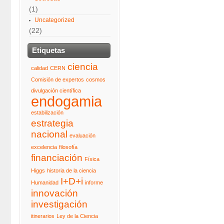
(1)
Uncategorized
(22)
Etiquetas
ciencia
calidad
CERN
Comisión de expertos
cosmos
divulgación científica
endogamia
estabilización
estrategia
nacional
evaluación
excelencia
filosofía
financiación
Física
Higgs
historia de la ciencia
I+D+i
Humanidad
informe
innovación
investigación
itinerarios
Ley de la Ciencia