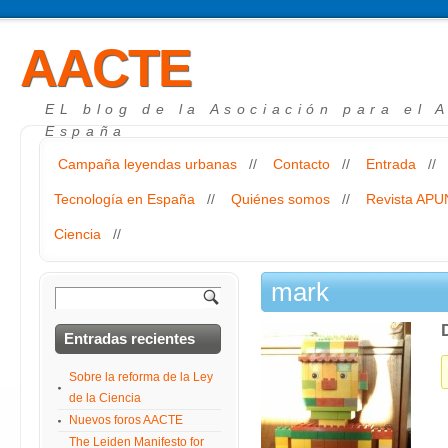
AACTE
EL blog de la Asociación para el 
España
Campaña leyendas urbanas
//
Contacto
//
Entrada
//
Tecnología en España
//
Quiénes somos
//
Revista AP
Ciencia
//
mark
Entradas recientes
Sobre la reforma de la Ley
de la Ciencia
Nuevos foros AACTE
The Leiden Manifesto for