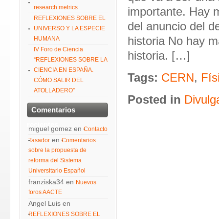
research metrics
importante. Hay m
REFLEXIONES SOBRE EL
del anuncio del d
UNIVERSO Y LA ESPECIE
historia No hay 
HUMANA
IV Foro de Ciencia
historia. […]
“REFLEXIONES SOBRE LA
CIENCIA EN ESPAÑA.
Tags:
CERN
,
Fís
CÓMO SALIR DEL
ATOLLADERO”
Posted in
Divulg
Comentarios
recientes
miguel gomez
en
Contacto
en
Tasador
Comentarios
sobre la propuesta de
reforma del Sistema
Universitario Español
franziska34
en
Nuevos
foros AACTE
Angel Luis
en
REFLEXIONES SOBRE EL