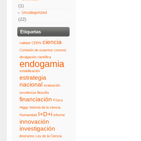
(1)
Uncategorized
(22)
Etiquetas
ciencia
calidad
CERN
Comisión de expertos
cosmos
divulgación científica
endogamia
estabilización
estrategia
nacional
evaluación
excelencia
filosofía
financiación
Física
Higgs
historia de la ciencia
I+D+i
Humanidad
informe
innovación
investigación
itinerarios
Ley de la Ciencia