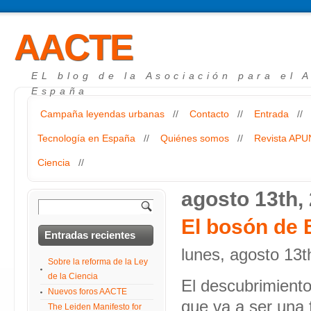
AACTE
EL blog de la Asociación para el 
España
Campaña leyendas urbanas
//
Contacto
//
Entrada
//
Tecnología en España
//
Quiénes somos
//
Revista AP
Ciencia
//
agosto 13th,
El bosón de 
Entradas recientes
lunes, agosto 13t
Sobre la reforma de la Ley
de la Ciencia
El descubrimiento
Nuevos foros AACTE
que va a ser una 
The Leiden Manifesto for