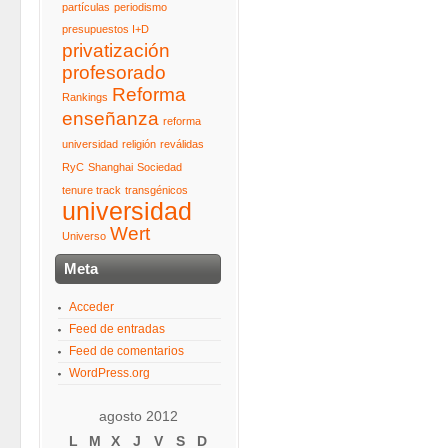
partículas
periodismo
presupuestos I+D
privatización
profesorado
Reforma
Rankings
enseñanza
reforma
universidad
religión
reválidas
RyC
Shanghai
Sociedad
tenure track
transgénicos
universidad
Wert
Universo
Meta
Acceder
Feed de entradas
Feed de comentarios
WordPress.org
agosto 2012
L
M
X
J
V
S
D