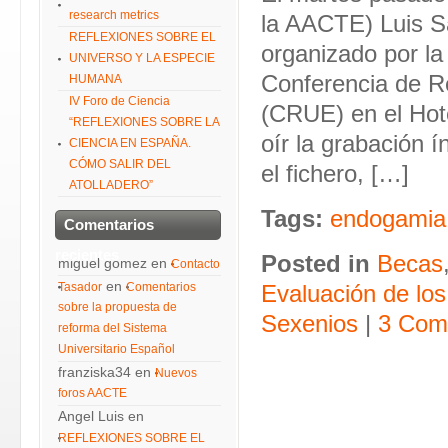
research metrics
la AACTE) Luis S
REFLEXIONES SOBRE EL
organizado por la
UNIVERSO Y LA ESPECIE
Conferencia de R
HUMANA
IV Foro de Ciencia
(CRUE) en el Hote
“REFLEXIONES SOBRE LA
oír la grabación 
CIENCIA EN ESPAÑA.
CÓMO SALIR DEL
el fichero, […]
ATOLLADERO”
Tags:
endogamia
Comentarios
recientes
Posted in
Becas
miguel gomez
en
Contacto
en
Tasador
Comentarios
Evaluación de los
sobre la propuesta de
Sexenios
|
3 Com
reforma del Sistema
Universitario Español
franziska34
en
Nuevos
foros AACTE
Angel Luis
en
REFLEXIONES SOBRE EL