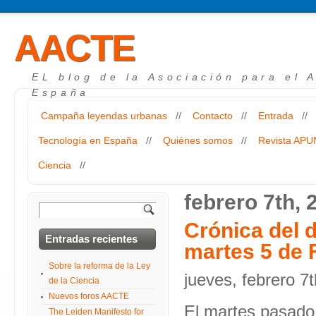
AACTE
EL blog de la Asociación para el 
España
Campaña leyendas urbanas
//
Contacto
//
Entrada
//
Tecnología en España
//
Quiénes somos
//
Revista AP
Ciencia
//
febrero 7th, 
Crónica del 
Entradas recientes
martes 5 de 
Sobre la reforma de la Ley
jueves, febrero 7
de la Ciencia
Nuevos foros AACTE
El martes pasado 
The Leiden Manifesto for