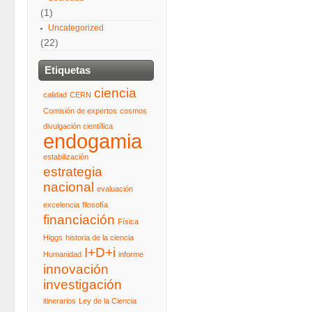
(1)
Uncategorized
(22)
Etiquetas
ciencia
calidad
CERN
Comisión de expertos
cosmos
divulgación científica
endogamia
estabilización
estrategia
nacional
evaluación
excelencia
filosofía
financiación
Física
Higgs
historia de la ciencia
I+D+i
Humanidad
informe
innovación
investigación
itinerarios
Ley de la Ciencia