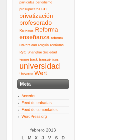
partículas
periodismo
presupuestos I+D
privatización
profesorado
Reforma
Rankings
enseñanza
reforma
universidad
religión
reválidas
RyC
Shanghai
Sociedad
tenure track
transgénicos
universidad
Wert
Universo
Meta
Acceder
Feed de entradas
Feed de comentarios
WordPress.org
febrero 2013
L
M
X
J
V
S
D