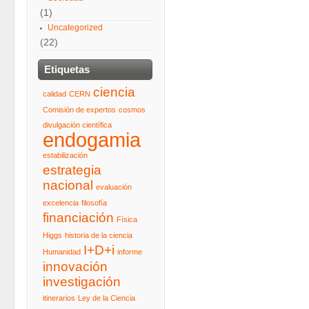
(1)
Uncategorized
(22)
Etiquetas
ciencia
calidad
CERN
Comisión de expertos
cosmos
divulgación científica
endogamia
estabilización
estrategia
nacional
evaluación
excelencia
filosofía
financiación
Física
Higgs
historia de la ciencia
I+D+i
Humanidad
informe
innovación
investigación
itinerarios
Ley de la Ciencia