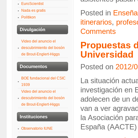
EuroScientist
Nada es gratis
Posted in
Enseña
Politikon
itinerarios
,
profes
Divulgación
Comments
Video del anuncio el
Propuestas d
descubrimiento del bosón
Universidad
de Brout-Englert-Higgs
Posted on
2012/0
Documentos
BOE fundacional del CSIC
La situación actua
1939
investigación en
Video del anuncio el
adolecen de un dé
descubrimiento del bosón
de Brout-Englert-Higgs
van a ver agravad
la Asociación par
Instituciones
España (AACTE)
Observatorio IUNE