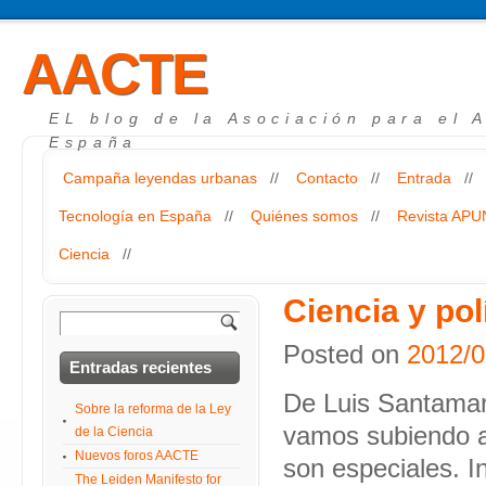
AACTE
EL blog de la Asociación para el 
España
Campaña leyendas urbanas
//
Contacto
//
Entrada
//
Tecnología en España
//
Quiénes somos
//
Revista AP
Ciencia
//
Ciencia y po
Posted on
2012/0
Entradas recientes
De Luis Santamarí
Sobre la reforma de la Ley
vamos subiendo a
de la Ciencia
Nuevos foros AACTE
son especiales. I
The Leiden Manifesto for