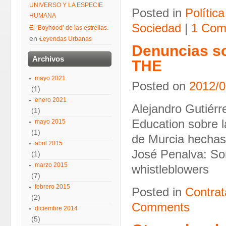
UNIVERSO Y LA ESPECIE
Posted in
Política
HUMANA
Sociedad
|
1 Com
El ‘Boyhood’ de las estrellas.
en
Leyendas Urbanas
Denuncias so
Archivos
THE
mayo 2021
Posted on
2012/0
(1)
enero 2021
Alejandro Gutiérr
(1)
Education sobre l
mayo 2015
(1)
de Murcia hechas 
abril 2015
José Penalva: Som
(1)
marzo 2015
whistleblowers
(7)
febrero 2015
Posted in
Contrat
(2)
Comments
diciembre 2014
(5)