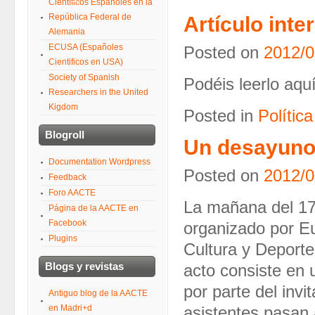
Científicos Españoles en la
República Federal de
Artículo int
Alemania
ECUSA (Españoles
Posted on
2012/0
Cientificos en USA)
Society of Spanish
Podéis leerlo aquí
Researchers in the United
Kigdom
Posted in
Política
Blogroll
Un desayuno 
Documentation Wordpress
Posted on
2012/0
Feedback
Foro AACTE
La mañana del 17 
Página de la AACTE en
Facebook
organizado por Eu
Plugins
Cultura y Deporte
Blogs y revistas
acto consiste en
por parte del inv
Antiguo blog de la AACTE
en Madri+d
asistentes pasan 