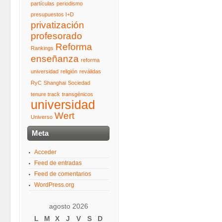
partículas
periodismo
presupuestos I+D
privatización
profesorado
Reforma
Rankings
enseñanza
reforma
universidad
religión
reválidas
RyC
Shanghai
Sociedad
tenure track
transgénicos
universidad
Wert
Universo
Meta
Acceder
Feed de entradas
Feed de comentarios
WordPress.org
agosto 2026
L
M
X
J
V
S
D