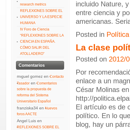
incluido Nature, y
research metrics
REFLEXIONES SOBRE EL
entre ciencia y p
UNIVERSO Y LA ESPECIE
americanas. Seria
HUMANA
IV Foro de Ciencia
Posted in
Política
“REFLEXIONES SOBRE LA
CIENCIA EN ESPAÑA.
La clase polí
CÓMO SALIR DEL
ATOLLADERO”
Posted on
2012/0
Comentarios
Por recomendació
recientes
miguel gomez
en
Contacto
enlace a un magníf
en
Tasador
Comentarios
César Molinas en
sobre la propuesta de
reforma del Sistema
http://politica.e
Universitario Español
El artículo es de
franziska34
en
Nuevos
foros AACTE
político. En lo qu
Angel Luis
en
blog, hay un párr
REFLEXIONES SOBRE EL