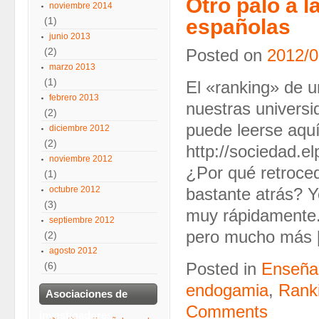
Otro palo a l
noviembre 2014
(1)
españolas
junio 2013
(2)
Posted on
2012/0
marzo 2013
(1)
El «ranking» de u
febrero 2013
nuestras universi
(2)
puede leerse aquí
diciembre 2012
(2)
http://sociedad.
noviembre 2012
¿Por qué retroce
(1)
octubre 2012
bastante atrás? 
(3)
muy rápidamente.
septiembre 2012
pero mucho más 
(2)
agosto 2012
(6)
Posted in
Enseñan
endogamia
,
Rank
Asociaciones de
Comments
investigadores