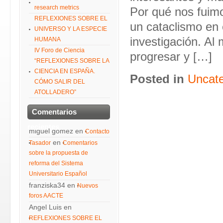
research metrics
Por qué nos fuimo
REFLEXIONES SOBRE EL
un cataclismo en 
UNIVERSO Y LA ESPECIE
investigación. Al
HUMANA
IV Foro de Ciencia
progresar y […]
“REFLEXIONES SOBRE LA
CIENCIA EN ESPAÑA.
Posted in
Uncate
CÓMO SALIR DEL
ATOLLADERO”
Comentarios
recientes
miguel gomez
en
Contacto
en
Tasador
Comentarios
sobre la propuesta de
reforma del Sistema
Universitario Español
franziska34
en
Nuevos
foros AACTE
Angel Luis
en
REFLEXIONES SOBRE EL