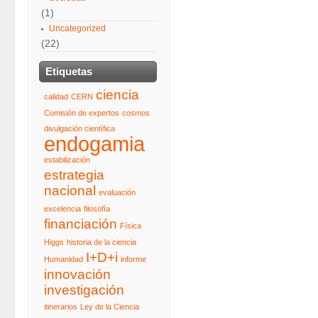
(1)
Uncategorized
(22)
Etiquetas
ciencia
calidad
CERN
Comisión de expertos
cosmos
divulgación científica
endogamia
estabilización
estrategia
nacional
evaluación
excelencia
filosofía
financiación
Física
Higgs
historia de la ciencia
I+D+i
Humanidad
informe
innovación
investigación
itinerarios
Ley de la Ciencia