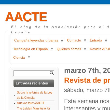
AACTE
EL blog de la Asociación para el 
España
Campaña leyendas urbanas
//
Contacto
//
Entrada
//
Tecnología en España
//
Quiénes somos
//
Revista AP
Ciencia
//
marzo 7th, 2
Revista de p
Entradas recientes
sábado, marzo 7t
Sobre la reforma de la Ley
de la Ciencia
Esta semana nos h
Nuevos foros AACTE
interesantes y muy
The Leiden Manifesto for