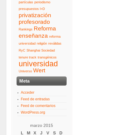
partículas
periodismo
presupuestos I+D
privatización
profesorado
Reforma
Rankings
enseñanza
reforma
universidad
religión
reválidas
RyC
Shanghai
Sociedad
tenure track
transgénicos
universidad
Wert
Universo
Meta
Acceder
Feed de entradas
Feed de comentarios
WordPress.org
marzo 2015
L
M
X
J
V
S
D