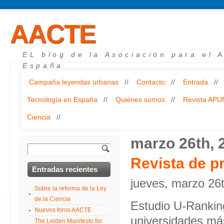
AACTE
EL blog de la Asociación para el 
España
Campaña leyendas urbanas
//
Contacto
//
Entrada
//
Tecnología en España
//
Quiénes somos
//
Revista AP
Ciencia
//
marzo 26th, 
Revista de p
Entradas recientes
jueves, marzo 26
Sobre la reforma de la Ley
de la Ciencia
Estudio U-Ranking
Nuevos foros AACTE
universidades má
The Leiden Manifesto for