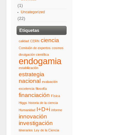
(1)
Uncategorized
(22)
Etiquetas
ciencia
calidad
CERN
Comisión de expertos
cosmos
divulgación científica
endogamia
estabilización
estrategia
nacional
evaluación
excelencia
filosofía
financiación
Física
Higgs
historia de la ciencia
I+D+i
Humanidad
informe
innovación
investigación
itinerarios
Ley de la Ciencia