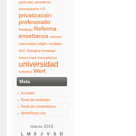
partículas
periodismo
presupuestos I+D
privatización
profesorado
Reforma
Rankings
enseñanza
reforma
universidad
religión
reválidas
RyC
Shanghai
Sociedad
tenure track
transgénicos
universidad
Wert
Universo
Meta
Acceder
Feed de entradas
Feed de comentarios
WordPress.org
marzo 2015
L
M
X
J
V
S
D