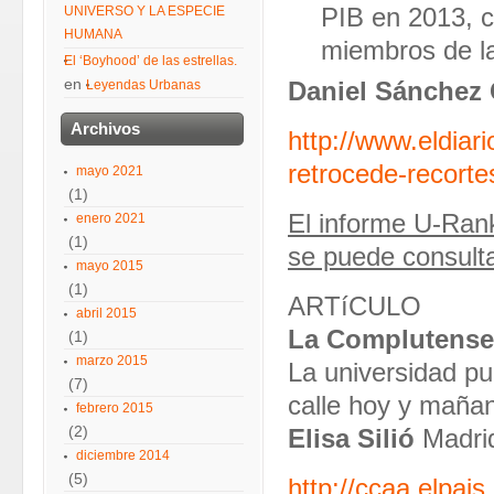
UNIVERSO Y LA ESPECIE
PIB en 2013, c
HUMANA
miembros de l
El ‘Boyhood’ de las estrellas.
en
Leyendas Urbanas
Daniel Sánchez 
Archivos
http://www.eldiar
retrocede-recort
mayo 2021
(1)
El informe U-Rank
enero 2021
(1)
se puede consult
mayo 2015
(1)
ARTíCULO
abril 2015
La Complutense 
(1)
marzo 2015
La universidad pu
(7)
calle hoy y maña
febrero 2015
(2)
Elisa Silió
Madri
diciembre 2014
(5)
http://ccaa.elpa