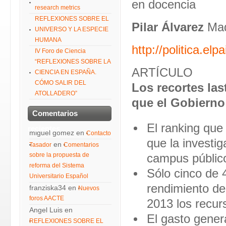
en docencia
research metrics
REFLEXIONES SOBRE EL
Pilar Álvarez
Mad
UNIVERSO Y LA ESPECIE
HUMANA
http://politica.e
IV Foro de Ciencia
“REFLEXIONES SOBRE LA
ARTÍCULO
CIENCIA EN ESPAÑA.
CÓMO SALIR DEL
Los recortes las
ATOLLADERO”
que el Gobierno 
Comentarios
El ranking que
recientes
miguel gomez
en
Contacto
que la investi
en
Tasador
Comentarios
sobre la propuesta de
campus público
reforma del Sistema
Sólo cinco de 
Universitario Español
rendimiento deb
franziska34
en
Nuevos
foros AACTE
2013 los recu
Angel Luis
en
El gasto gener
REFLEXIONES SOBRE EL