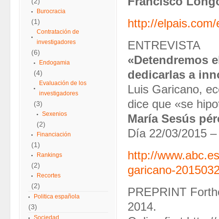
Francisco Long
(2)
Burocracia
http://elpais.co
(1)
Contratación de
investigadores
ENTREVISTA
(6)
«Detendremos el
Endogamia
dedicarlas a in
(4)
Evaluación de los
Luis Garicano, e
investigadores
dice que «se hipo
(3)
Sexenios
María Sesús pé
(2)
Día 22/03/2015 –
Financiación
(1)
http://www.abc.es
Rankings
(2)
garicano-201503
Recortes
(2)
PREPRINT Forthco
Politica española
2014.
(3)
Sociedad