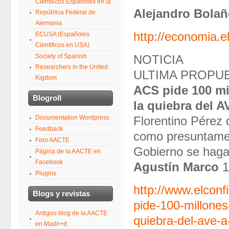
Científicos Españoles en la
Alejandro Bola
República Federal de
Alemania
http://economia.
ECUSA (Españoles
Cientificos en USA)
Society of Spanish
NOTICIA
Researchers in the United
ULTIMA PROPU
Kigdom
ACS pide 100 mi
Blogroll
la quiebra del A
Documentation Wordpress
Florentino Pérez 
Feedback
como presuntament
Foro AACTE
Gobierno se haga 
Página de la AACTE en
Facebook
Agustín Marco
1
Plugins
http://www.elconf
Blogs y revistas
pide-100-millones
Antiguo blog de la AACTE
quiebra-del-ave-a
en Madri+d