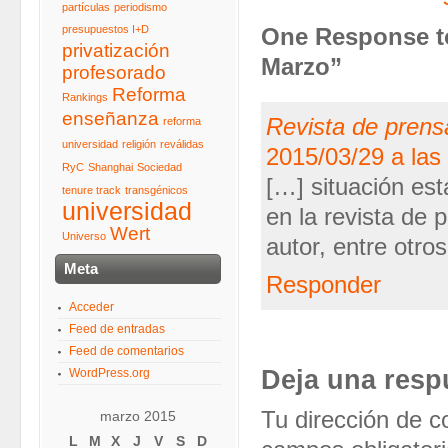
partículas
periodismo
presupuestos I+D
One Response to
privatización
Marzo”
profesorado
Reforma
Rankings
enseñanza
Revista de pren
reforma
universidad
religión
reválidas
2015/03/29 a las
RyC
Shanghai
Sociedad
[…] situación est
tenure track
transgénicos
universidad
en la revista de
Wert
Universo
autor, entre otro
Meta
Responder
Acceder
Feed de entradas
Feed de comentarios
Deja una resp
WordPress.org
Tu dirección de c
marzo 2015
L
M
X
J
V
S
D