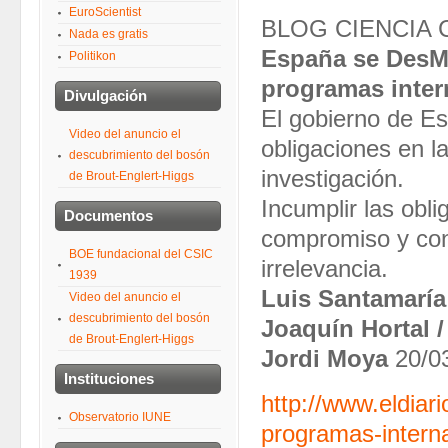
EuroScientist
BLOG CIENCIA 
Nada es gratis
España se DesMa
Politikon
programas inter
Divulgación
El gobierno de E
Video del anuncio el
obligaciones en l
descubrimiento del bosón
investigación.
de Brout-Englert-Higgs
Incumplir las obl
Documentos
compromiso y con
BOE fundacional del CSIC
irrelevancia.
1939
Luis Santamaría
Video del anuncio el
descubrimiento del bosón
Joaquín Hortal /
de Brout-Englert-Higgs
Jordi Moya
20/0
Instituciones
http://www.eldiar
Observatorio IUNE
programas-intern