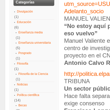
Categorías
utm_source=USU
Adelanto_socio
Divulgación
(1)
MANUEL VALIEN
Educación
“No estoy aquí 
(6)
eso vuelvo”
Enseñanza media
(1)
Manuel Valiente es
Enseñanza universitaria
centro de investi
(5)
Posgrado
proyecto en el C
(1)
Antonio Calvo 
Filosofía
(1)
http://politica.e
Filosofía de la Ciencia
(1)
TRIBUNA
Noticias
Un sector públi
(1)
Hace falta separar 
Política científica
(14)
exige consenso
Becas