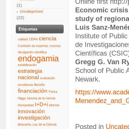
Online first http
(1)
Economic crisis
Uncategorized
study of regiona
(22)
Luis Sanz‐Mené
Etiquetas
Institute of Publ
ciencia
calidad
CERN
de Investigacione
Comisión de expertos
cosmos
Científicas (CSIC
divulgación científica
endogamia
Gregg G. Van R
estabilización
School of Public A
estrategia
nacional
Newark.
evaluación
excelencia
filosofía
financiación
https://www.acad
Física
Higgs
historia de la ciencia
Menendez_and_G
I+D+i
Humanidad
informe
innovación
investigación
itinerarios
Ley de la Ciencia
Posted in
Uncate