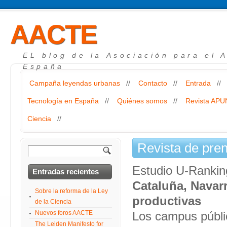
AACTE
EL blog de la Asociación para el 
España
Campaña leyendas urbanas
//
Contacto
//
Entrada
//
Tecnología en España
//
Quiénes somos
//
Revista AP
Ciencia
//
Revista de pre
Estudio U-Rankin
Entradas recientes
Cataluña, Navar
Sobre la reforma de la Ley
productivas
de la Ciencia
Nuevos foros AACTE
Los campus públic
The Leiden Manifesto for