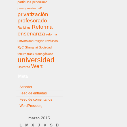
partículas
periodismo
presupuestos I+D
privatización
profesorado
Reforma
Rankings
enseñanza
reforma
universidad
religión
reválidas
RyC
Shanghai
Sociedad
tenure track
transgénicos
universidad
Wert
Universo
Meta
Acceder
Feed de entradas
Feed de comentarios
WordPress.org
marzo 2015
L
M
X
J
V
S
D